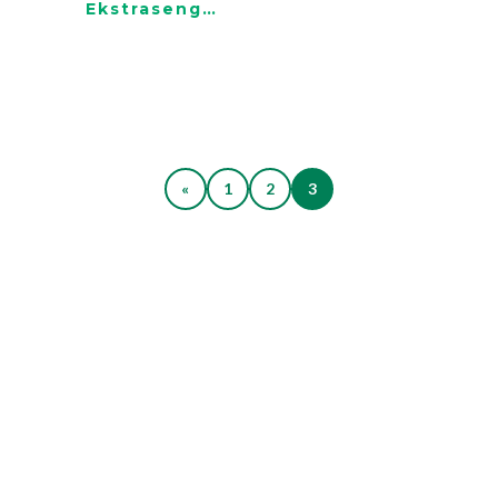
Ekstraseng
80x190x40cm
«
1
2
3