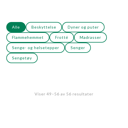
Alle
Beskyttelse
Dyner og puter
Flammehemmet
Frotté
Madrasser
Senge- og helsetepper
Senger
Sengetøy
Viser 49–56 av 56 resultater