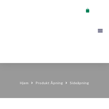
VOGNER, STA
KONTAKT OSS
Hjem
Produkt Åpning
Sideåpning