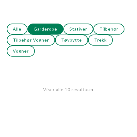
Alle
Garderobe
Stativer
Tilbehør
Tilbehør Vogner
Tøybytte
Trekk
Vogner
Viser alle 10 resultater