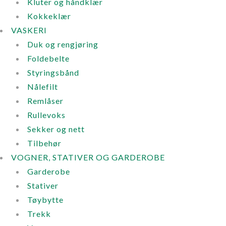
Kluter og håndklær
Kokkeklær
VASKERI
Duk og rengjøring
Foldebelte
Styringsbånd
Nålefilt
Remlåser
Rullevoks
Sekker og nett
Tilbehør
VOGNER, STATIVER OG GARDEROBE
Garderobe
Stativer
Tøybytte
Trekk