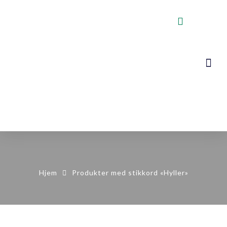
VOGNER, STA
KONTAKT OSS
Hjem
Produkter med stikkord «Hyller»