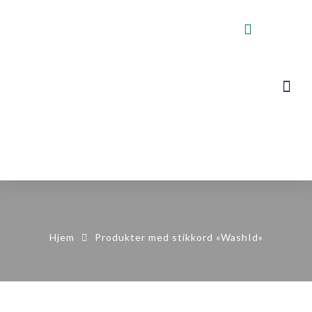
VOGNER, STA
KONTAKT OSS
Hjem
Produkter med stikkord «WashId»