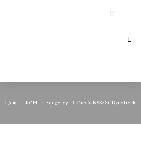
VOGNER, STA
KONTAKT OSS
Hjem
ROM
Sengetøy
Dublin NS3330 Dynetrekk