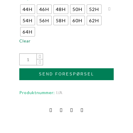
44H
46H
48H
50H
52H
54H
56H
58H
60H
62H
64H
Clear
SEND FORESPØRSEL
Produktnummer:
I/A