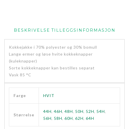
BESKRIVELSE
TILLEGGSINFORMASJON
Kokkejakke i 70% polyester og 30% bomull
Lange ermer og løse hvite kokkeknapper
(kuleknapper)
Sorte kokkeknapper kan bestilles separat
Vask 85 °C
Farge
HVIT
44H
,
46H
,
48H
,
50H
,
52H
,
54H
,
Størrelse
56H
,
58H
,
60H
,
62H
,
64H