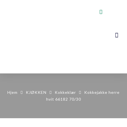
VOGNER, STA
KONTAKT OSS
Hjem
KJØKKEN
Kokkeklær
Kokkejakke herre
hvit 66182 70/30