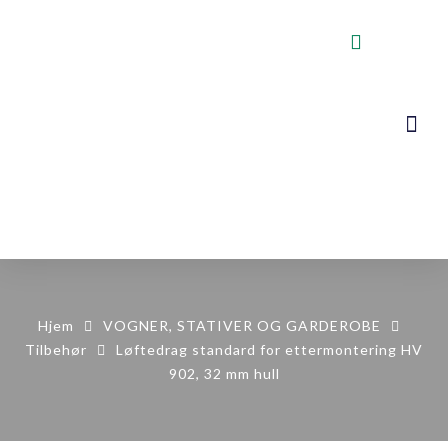
VOGNER, STA
KONTAKT OSS
Hjem
VOGNER, STATIVER OG GARDEROBE
Tilbehør
Løftedrag standard for ettermontering HV
902, 32 mm hull