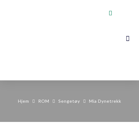
VOGNER, STA
KONTAKT OSS
Hjem
ROM
Sengetøy
Mia Dynetrekk