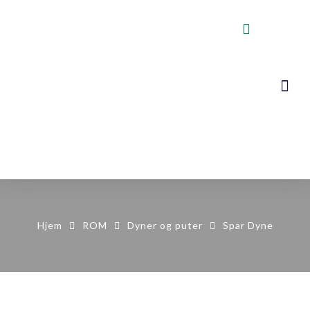
VOGNER, STA
KONTAKT OSS
Hjem
ROM
Dyner og puter
Spar Dyne