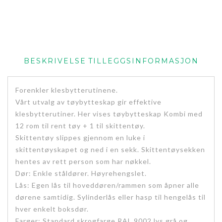
BESKRIVELSE
TILLEGGSINFORMASJON
Forenkler klesbytterutinene.
Vårt utvalg av tøybytteskap gir effektive
klesbytterutiner. Her vises tøybytteskap Kombi med
12 rom til rent tøy + 1 til skittentøy.
Skittentøy slippes gjennom en luke i
skittentøyskapet og ned i en sekk. Skittentøysekken
hentes av rett person som har nøkkel.
Dør: Enkle ståldører. Høyrehengslet.
Lås: Egen lås til hoveddøren/rammen som åpner alle
dørene samtidig. Sylinderlås eller hasp til hengelås til
hver enkelt boksdør.
Farger: Standard skrogfarge RAL 9002 lys grå og