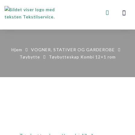
VOGNER, STA
KONTAKT OSS
Hjem
VOGNER, STATIVER OG GARDEROBE
Tøybytte
Tøybytteskap Kombi 12+1 rom