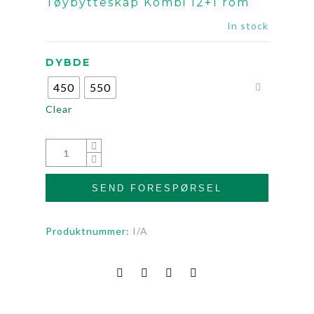
Tøybytteskap Kombi 12+1 rom
In stock
DYBDE
450
550
Clear
SEND FORESPØRSEL
Produktnummer:
I/A