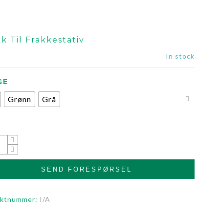
k Til Frakkestativ
In stock
GE
Grønn
Grå
SEND FORESPØRSEL
uktnummer:
I/A