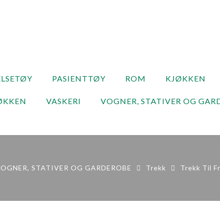
LSETØY
PASIENTTØY
ROM
KJØKKEN
ØKKEN
VASKERI
VOGNER, STATIVER OG GAR
OGNER, STATIVER OG GARDEROBE
Trekk
Trekk Til F