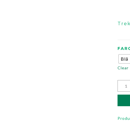
Trek
FAR
Blå
Clear
Prod