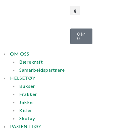
KONTAKT OSS
0
kr
0
OM OSS
Bærekraft
Samarbeidspartnere
HELSETØY
Bukser
Frakker
Jakker
Kitler
Skotøy
PASIENTTØY