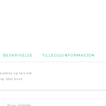
BESKRIVELSE
TILLEGGSINFORMASJON
valitet og fare blå.
ng, eller pose.
Pose, Glidelås