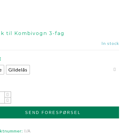
k til Kombivogn 3-fag
In stock
E
e
Glidelås
SEND FORESPØRSEL
uktnummer:
I/A