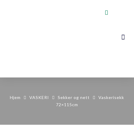
VOGNER, STA
KONTAKT OSS
Hjem
VASKERI
Sekker og nett
Vaskerisekk
72×115cm