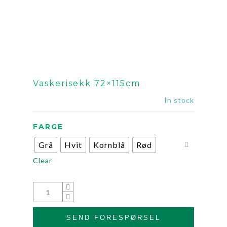
Vaskerisekk 72×115cm
In stock
FARGE
Grå
Hvit
Kornblå
Rød
Clear
SEND FORESPØRSEL