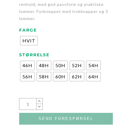
renhold, med god passform og praktiske
lommer. Forkneppet med trykknapper og 3
lommer.
FARGE
HVIT
STØRRELSE
46H
48H
50H
52H
54H
56H
58H
60H
62H
64H
SEND FORESPØRSEL