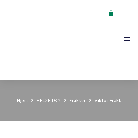
VOGNER, STA
KONTAKT OSS
Hjem
HELSETØY
Frakker
Viktor Frakk