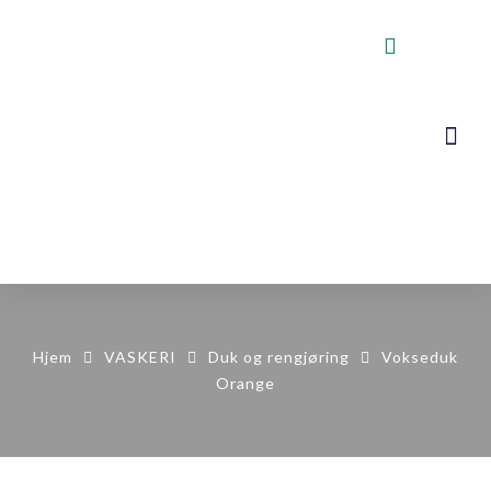
VOGNER, STA
KONTAKT OSS
Hjem
VASKERI
Duk og rengjøring
Vokseduk
Orange