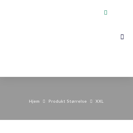
VOGNER, STA
KONTAKT OSS
Hjem
Produkt Størrelse
XXL