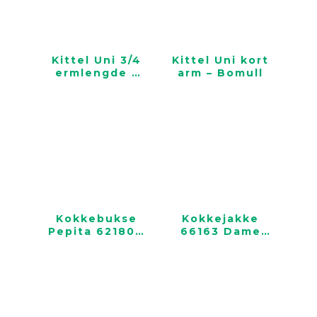
Kittel Uni 3/4
Kittel Uni kort
ermlengde –
arm – Bomull
Bomull
Kokkebukse
Kokkejakke
Pepita 62180 –
66163 Dame
Dame
hvit 70/30