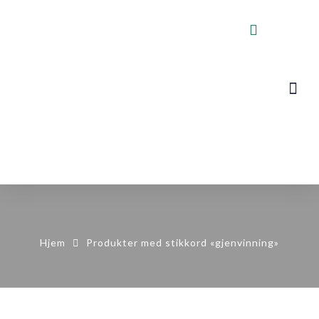
VOGNER, STA
KONTAKT OSS
Hjem
Produkter med stikkord «gjenvinning»