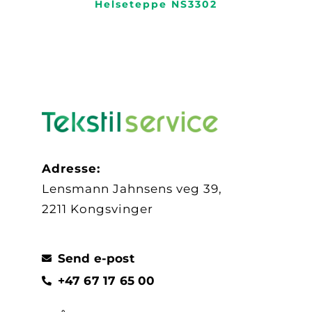
lut
Helseteppe NS3302
Adresse:
Lensmann Jahnsens veg 39,
2211 Kongsvinger
Send e-post
+47 67 17 65 00