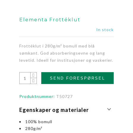
Elementa Frottéklut
In stock
Frottéklut i 280g/m² bomull med blå
sømkant. God absorberingsevne og lang
levetid. Ideell for institusjoner og vaskerier.
SEND FORESPØRSEL
Produktnummer:
T50727
Egenskaper og materialer
100% bomull
280g/m²