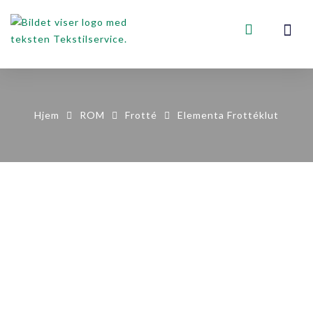
VOGNER, STA
KONTAKT OSS
Hjem
ROM
Frotté
Elementa Frottéklut