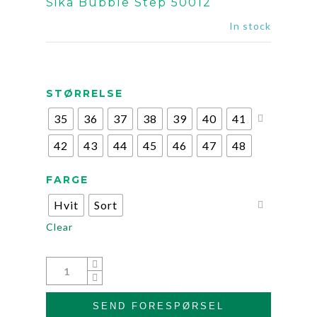
Sika Bubble Step 50012
In stock
STØRRELSE
35
36
37
38
39
40
41
42
43
44
45
46
47
48
FARGE
Hvit
Sort
Clear
SEND FORESPØRSEL