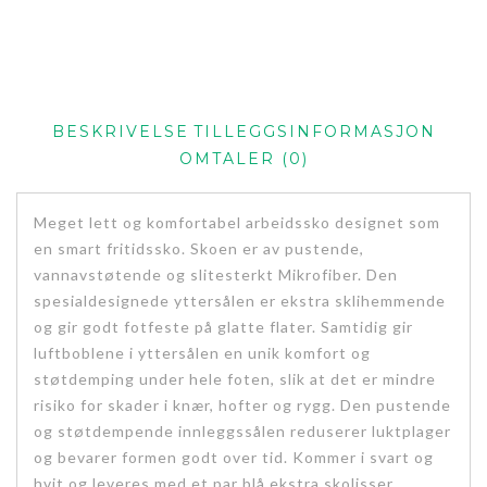
BESKRIVELSE
TILLEGGSINFORMASJON
OMTALER (0)
Meget lett og komfortabel arbeidssko designet som
en smart fritidssko. Skoen er av pustende,
vannavstøtende og slitesterkt Mikrofiber. Den
spesialdesignede yttersålen er ekstra sklihemmende
og gir godt fotfeste på glatte flater. Samtidig gir
luftboblene i yttersålen en unik komfort og
støtdemping under hele foten, slik at det er mindre
risiko for skader i knær, hofter og rygg. Den pustende
og støtdempende innleggssålen reduserer luktplager
og bevarer formen godt over tid. Kommer i svart og
hvit og leveres med et par blå ekstra skolisser.