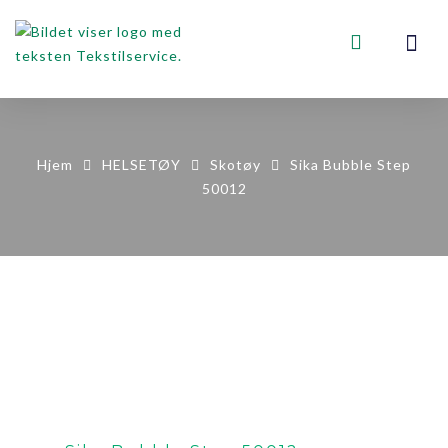
VOGNER, STA
KONTAKT OSS
Hjem
HELSETØY
Skotøy
Sika Bubble Step
50012